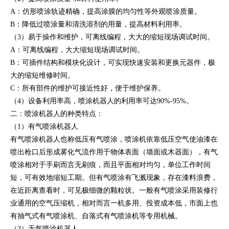
A：仿形喷涂轨迹精确，提高涂膜的均匀性等外观喷涂质量。
B：降低过喷涂量和清洗溶剂的用量，提高材料利用率。
（3）易于操作和维护，可离线编程，大大的缩短现场调试时间。
A：可离线编程，大大缩短现场调试时间。
B：可插件结构和模块化设计，可实现快速安装和更换元器件，极
大的缩短维修时间。
C：所有部件的维护可接近性好，便于维护保养。
（4）设备利用率高，喷涂机器人的利用率可达90%-95%。
二：喷涂机器人的种类特点：
（1）有气喷涂机器人
有气喷涂机器人也称低压有气喷涂，喷涂机依靠低压空气使油漆在
喷出枪口后形成雾化气流作用于物体表面（墙面或木器面），有气
喷涂相对于手刷而言无刷痕，而且平面相对均匀，单位工作时间
短，可有效地缩短工期。但有气喷涂有飞溅现象，存在漆料浪费，
在近距离查看时，可见极细微的颗粒状。一般有气喷涂采用装修行
业通用的空气压缩机，相对而言一机多用、投资成本低，市面上也
有抽气式有气喷涂机、自落式有气喷涂机等专用机械。
（2）无气喷涂机器人