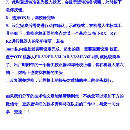
7、此时若运转准备为投入状态，会提示运转准备切断，此时按下
急停按钮。
8、选择OK后，则校枪完毕
9、设定完成后需要进行动作确认，示教模式，在机器人坐标或工
具坐标下，将枪尖校正器的尖点对某一个基准点 按下RX、RY、
RZ进行机器人的姿势变更，若在
3mm以内偏差就表明设定完成。超出的话，需要重新设定 校正。
至于OTC机器人FD-V6/FD-V6L/AII-V6/AII-V6L相对就比较简单
了。出厂时附带的一个枪尖校正器和焊枪校正器，装在机器人第六
轴上，焊枪上也要换校枪的尖头
，反复调整焊枪，让焊枪上的接头对准辅助件上的尖头就行。
如果我们分享的技术性文章能够帮助到您，不妨您可以添加下方的
微信号，更多更详细的技术资料将在以后的工作中，与您一同分
享、交流！！