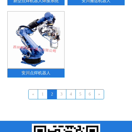
新型点焊机器人焊接系统
安川搬运机器人
安川点焊机器人
«
1
2
3
4
5
6
»