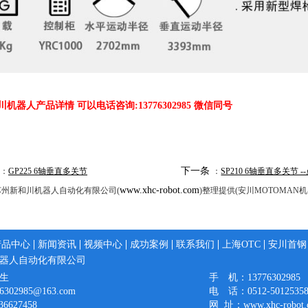
机器人产品详情 可以电话咨询:13776302985 微信同号
下一条
：
GP225 6轴垂直多关节
：
SP210 6轴垂直多关节 -
www.xhc-robot.com
苏州新和川机器人自动化有限公司(
)整理提供(安川MOTOMAN
产品中心
新闻资讯
视频中心
成功案例
联系我们
上海OTC
安川首钢
器人自动化有限公司
生
手 机：13776302985
02985@163.com
电 话：0512-5012535
6627458
网 址：www.xhc-robot.