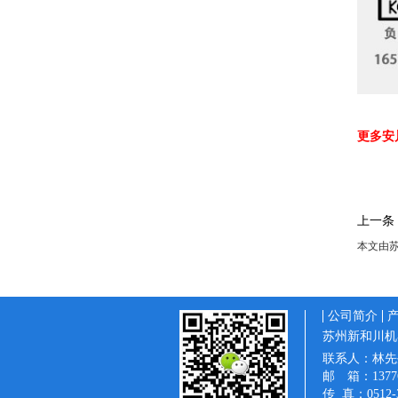
更多安川
上一条
本文由
公司简介
苏州新和川机
联系人：林先
邮 箱：137763
传 真：0512-3