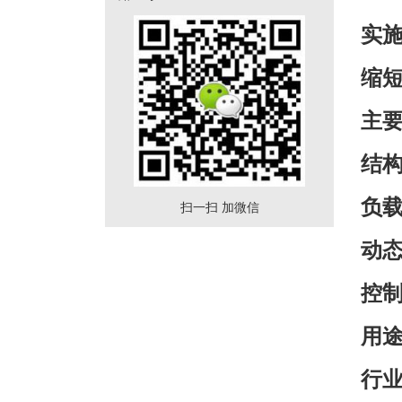
实
缩
主
结构
负载
扫一扫 加微信
动态
控制柜
用途
行业